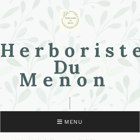
Herborist
Du
Menon
MENU