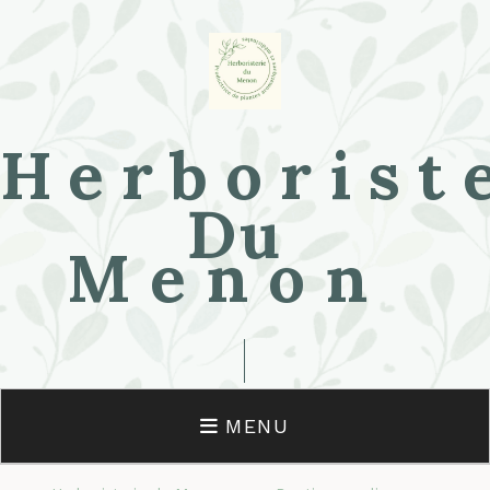
Herborist
Du
Menon
MENU