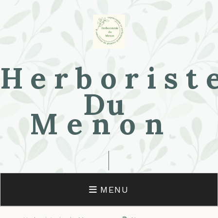
Herborist
Du
Menon
MENU