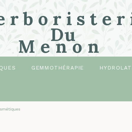
erborister
Du
Menon
QUES
GEMMOTHÉRAPIE
HYDROLAT
smétiques