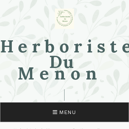
Herborist
Du
Menon
MENU