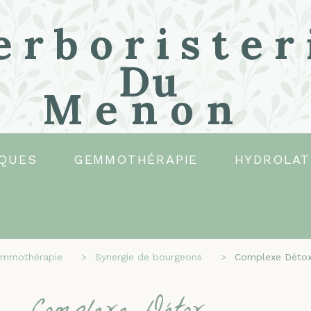
erborister
Du
Menon
QUES
GEMMOTHÉRAPIE
HYDROLAT
mmothérapie
Synergie de bourgeons
Complexe Déto