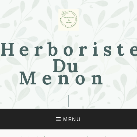
Herborist
Du
Menon
MENU