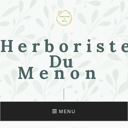
Herborist
Du
Menon
MENU